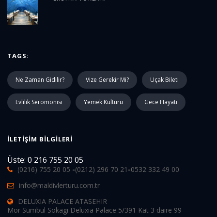
TAGS:
Ne Zaman Gidilir?
Vize Gerekir Mi?
Uçak Bileti
Evlilik Seromonisi
Yemek Kültürü
Gece Hayatı
İLETIŞIM BILGILERI
Üste: 0 216 755 20 05
(0216) 755 20 05
-
(0212) 296 70 21
-
0532 332 49 00
info@maldivlerturu.com.tr
DELUXIA PALACE ATASEHIR
Mor Sumbul Sokagi Deluxia Palace 5/391 Kat 3 daire 99