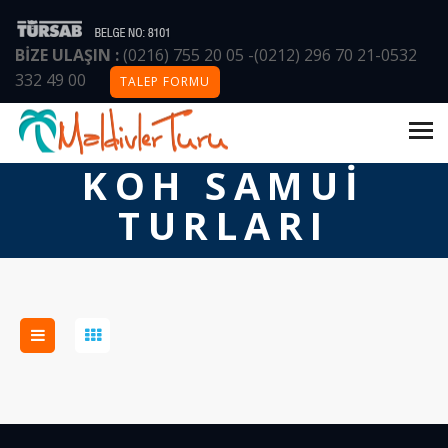
BİZE ULAŞIN :
(0216) 755 20 05
-
(0212) 296 70 21
-
0532
332 49 00
TALEP FORMU
ANASAYFA
/
TURLAR
/
KOH SAMUI TURLARI
KOH SAMUI
TURLARI