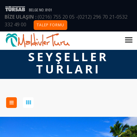
BİZE ULAŞIN :
(0216) 755 20 05
-
(0212) 296 70 21
-
0532
332 49 00
TALEP FORMU
ANASAYFA
/
TURLAR
/
SEYŞELLER TURLARI
SEYŞELLER
TURLARI