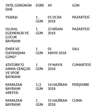
TATİL GÜNÜNÜN
SÜRE
AY
GÜN
İSMİ
YILBAŞI
1.
01 OCAK
PAZARTESİ
GÜN
2018
ULUSAL
1
23 NİSAN
PAZARTESİ
EGEMENLİK VE
GÜN
2018
ÇOCUK
BAYRAMI
EMEK VE
1
01
SALI
DAYANIŞMA
GÜN
MAYIS 2018
GÜNÜ*
ATATÜRK?Ü
1
19 MAYIS
CUMARTESİ
ANMA GENÇLİK
GÜN
2018
VE SPOR
BAYRAMI
RAMAZAN
1/2
14 HAZİRAN
PERŞEMBE
BAYRAMI
GÜN
2018
AREFESi
RAMAZAN
1.
15 HAZİRAN
CUMA
BAYRAMI
GÜN
2018