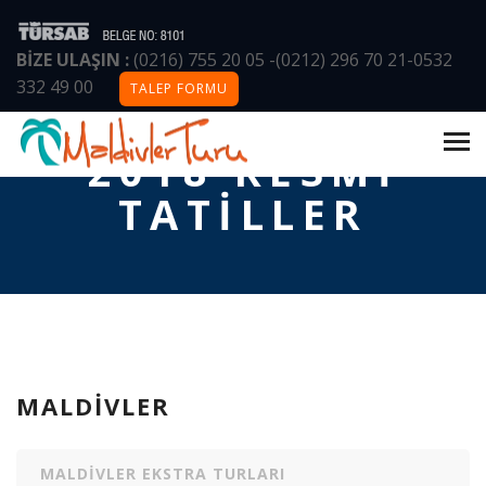
BİZE ULAŞIN :
(0216) 755 20 05
-
(0212) 296 70 21
-
0532
332 49 00
TALEP FORMU
ANASAYFA
/
MALDIVLER
/
2018 RESMI TATILLER
2018 RESMI
TATILLER
MALDIVLER
MALDIVLER EKSTRA TURLARI