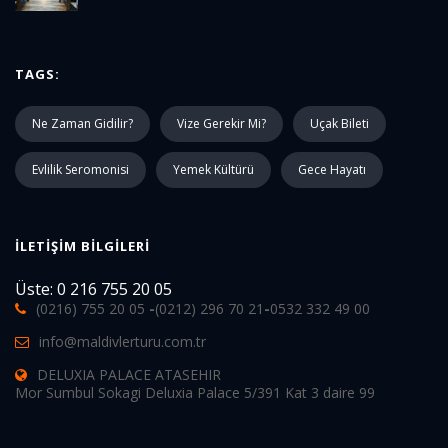
TAGS:
Ne Zaman Gidilir?
Vize Gerekir Mi?
Uçak Bileti
Evlilik Seromonisi
Yemek Kültürü
Gece Hayatı
İLETIŞIM BILGILERI
Üste: 0 216 755 20 05
(0216) 755 20 05
-
(0212) 296 70 21
-
0532 332 49 00
info@maldivlerturu.com.tr
DELUXIA PALACE ATASEHIR
Mor Sumbul Sokagi Deluxia Palace 5/391 Kat 3 daire 99