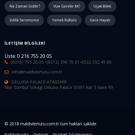
Ne Zaman Gidilir?
Vize Gerekir Mi?
Uçak Bileti
Evlilik Seromonisi
Yemek Kültürü
Gece Hayatı
İLETIŞIM BILGILERI
Üste: 0 216 755 20 05
(0216) 755 20 05
-
(0212) 296 70 21
-
0532 332 49 00
info@maldivlerturu.com.tr
DELUXIA PALACE ATASEHIR
Mor Sumbul Sokagi Deluxia Palace 5/391 Kat 3 daire 99
© 2018 maldivlerturu.com.tr tüm hakları saklıdır.
Hakkımızda
İletişim
Hizmet Sözleşmesi