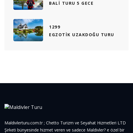
BALI TURU 5 GECE
1299
EGZOTIK UZAKDOĞU TURU
Maldivlerturu.com.tr ; Chetto Turizm ve Seyahat Hizmetleri LTD
Şirketi bünyesinde hizmet veren ve sadece Maldivler? e özel bir