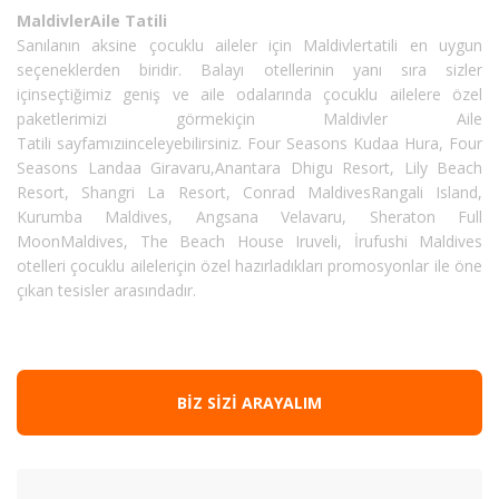
MaldivlerAile Tatili
Sanılanın aksine çocuklu aileler için Maldivlertatili en uygun
seçeneklerden biridir. Balayı otellerinin yanı sıra sizler
içinseçtiğimiz geniş ve aile odalarında çocuklu ailelere özel
paketlerimizi görmekiçin Maldivler Aile
Tatili sayfamızıinceleyebilirsiniz. Four Seasons Kudaa Hura, Four
Seasons Landaa Giravaru,Anantara Dhigu Resort, Lily Beach
Resort, Shangri La Resort, Conrad MaldivesRangali Island,
Kurumba Maldives, Angsana Velavaru, Sheraton Full
MoonMaldives, The Beach House Iruveli, İrufushi Maldives
otelleri çocuklu aileleriçin özel hazırladıkları promosyonlar ile öne
çıkan tesisler arasındadır.
BIZ SIZI ARAYALIM