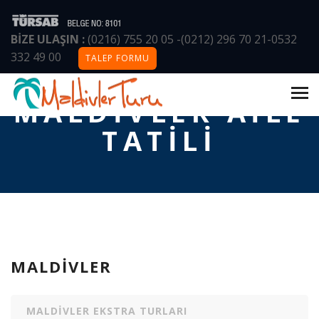
BİZE ULAŞIN :
(0216) 755 20 05
-
(0212) 296 70 21
-
0532
332 49 00
TALEP FORMU
ANASAYFA
/
MALDIVLER
/
MALDIVLER AILE TATILI
MALDIVLER AILE
TATILI
MALDIVLER
MALDIVLER EKSTRA TURLARI