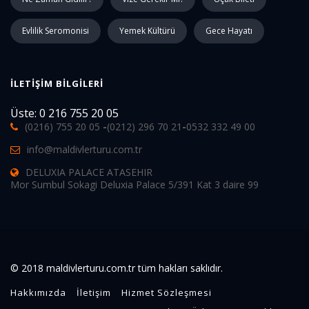
Evlilik Seromonisi
Yemek Kültürü
Gece Hayatı
İLETIŞIM BILGILERI
Üste: 0 216 755 20 05
(0216) 755 20 05
-
(0212) 296 70 21
-
0532 332 49 00
info@maldivlerturu.com.tr
DELUXIA PALACE ATASEHIR
Mor Sumbul Sokagi Deluxia Palace 5/391 Kat 3 daire 99
© 2018 maldivlerturu.com.tr tüm hakları saklıdır.
Hakkımızda
İletişim
Hizmet Sözleşmesi