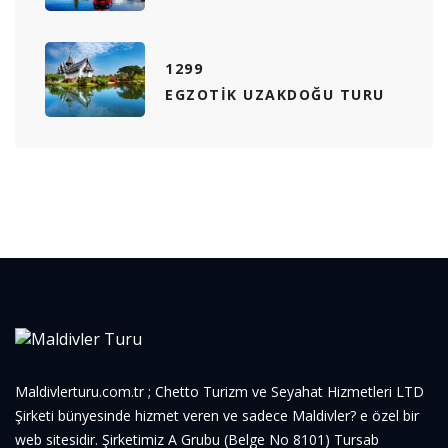
1299
EGZOTIK UZAKDOĞU TURU
Maldivlerturu.com.tr ; Chetto Turizm ve Seyahat Hizmetleri LTD
Şirketi bünyesinde hizmet veren ve sadece Maldivler? e özel bir
web sitesidir. Şirketimiz A Grubu (Belge No 8101) Tursab