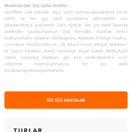
MaldivlerHer Şey Dahil Oteller
Genellikle oda kahvaltı veya yarım pansiyonkonaklama tercih
edilse de her şey dahil konaklama alternatifleri son
yıllardaoldukça popülerdir. Satış fiyatları her şey dahil bazında
otellerden bazıları;Adaaran Club Rannalhi, Adaaran Select
hudhuranfushi, Adaaran Meddupparu, Adaaran Prestige Wadoo,
Constance MoufushiResort, Lily Beach resort, Kihaad Maldives?
tir. Ayrıca Paradise Island, Sunısland, Royal Island, Medhufushi
Island, Kurumba Maldives gibi bazı otellerdeekstra ücret
ödeyerek rezervasyonunuzu her şey dahil
konaklamayadönüştürebilirsiniz.
BIZ SIZI ARAYALIM
TURLAR