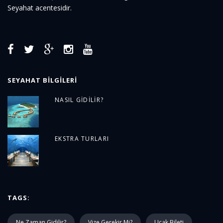
Seyahat acentesidir.
SEYAHAT BILGILERI
NASIL GIDILIR?
EKSTRA TURLARI
TAGS:
Ne Zaman Gidilir?
Vize Gerekir Mi?
Uçak Bileti